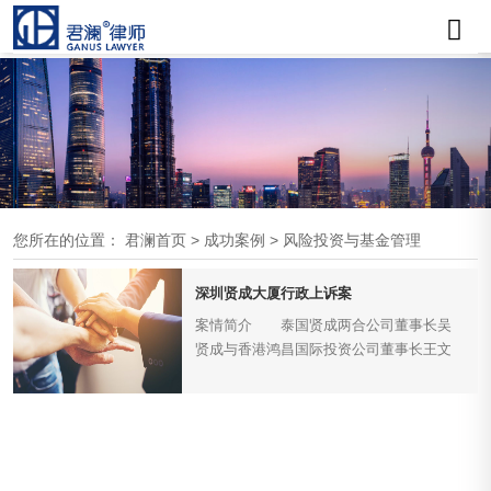
您所在的位置：
君澜首页
>
成功案例
>
风险投资与基金管理
深圳贤成大厦行政上诉案
案情简介 泰国贤成两合公司董事长吴
贤成与香港鸿昌国际投资公司董事长王文
洪签订了《股权合约》，约定双方各占
50％的股权，共同投资在广东深圳兴建贤
成大厦。1991年11月29日，贤成大厦破土
动工。1992年6月，吴贤成突然变卦，拒绝
履行董事会决议，同时也不再向大厦投