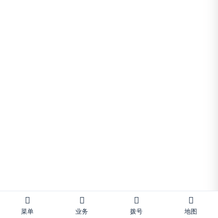
资，贤成大厦因“断粮”而全面停工。
1994年11月4日，深圳市工商局等部门及
中方4家公司、鸿昌公司代表召开协调会，
形成处理意见：依法注销贤成大厦有限公
司，对公司进行清算。同时由中方4家公司
与鸿...
菜单
业务
拨号
地图