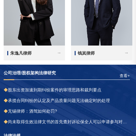
→
→
朱逸凡律师
钱岚律师
公司治理/股权架构法律研究
朱逸凡律师
钱岚律师
查看+
擅长领域：民商事诉讼、婚姻
擅长领域：金融借款
◆
股东出资加速到期纠纷案件的审理思路和裁判要点
家事财富传承、企业常年法律
顾问
◆
承揽合同纠纷的认定及产品质量问题无法确定时的处理
◆
无锡律师：酒驾如何处罚?
◆
尚未取得生效法律文书的首先查封诉讼保全人可以申请参与对其首先查封财产的执行分配 | 君澜
法律法规