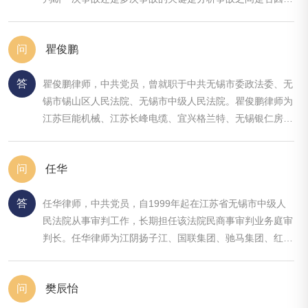
一原因所致。如果因同一原因发生多个事故，且原因链没有
中断的，应认定为一次事故。如果原因链中断并再次发...
问
瞿俊鹏
答
瞿俊鹏律师，中共党员，曾就职于中共无锡市委政法委、无
锡市锡山区人民法院、无锡市中级人民法院。瞿俊鹏律师为
江苏巨能机械、江苏长峰电缆、宜兴格兰特、无锡银仁房
产、无锡富隆成房地产等企业的疑难商事纠纷提供法律服
务。
问
任华
答
任华律师，中共党员，自1999年起在江苏省无锡市中级人
民法院从事审判工作，长期担任该法院民商事审判业务庭审
判长。任华律师为江阴扬子江、国联集团、驰马集团、红星
美凯龙、徐家木业等知名企业解决疑难商事纠纷提供法律服
务。
问
樊辰怡