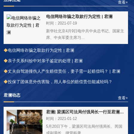
查看+
电信网络诈骗之取款行为定性 | 君澜
时间：
2021-07-19
新华社北京4月9日电中共中央总书记、国家主
席、中央军委主席习...
◆
电信网络诈骗之取款行为定性 | 君澜
◆
亲子关系纠纷中对亲子鉴定的处理 | 君澜
◆
丈夫自驾游撞伤人产生赔偿责任，妻子需一起赔偿吗？ | 君澜
◆
投保了团体意外伤害险，用人单位的赔偿责任能减轻吗？
君澜动态
查看+
君澜| 梁溪区司法局付强局长一行至君澜所莅临指导
时间：
2021-01-12
5月20日下午，梁溪区司法局付强局长、芮国
成副局长、律管科唐...