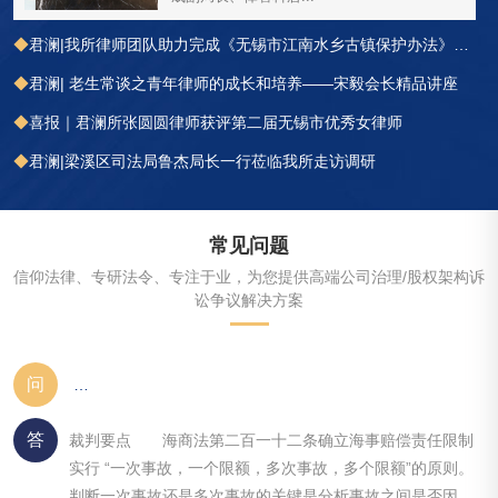
◆
君澜|我所律师团队助力完成《无锡市江南水乡古镇保护办法》的制定工作
◆
君澜| 老生常谈之青年律师的成长和培养——宋毅会长精品讲座
◆
喜报｜君澜所张圆圆律师获评第二届无锡市优秀女律师
◆
君澜|梁溪区司法局鲁杰局长一行莅临我所走访调研
常见问题
信仰法律、专研法令、专注于业，为您提供高端公司治理/股权架构诉
讼争议解决方案
问
阿斯特克有限公司申请设立海事赔偿责任限制基金案
答
裁判要点 海商法第二百一十二条确立海事赔偿责任限制
实行 “一次事故，一个限额，多次事故，多个限额”的原则。
判断一次事故还是多次事故的关键是分析事故之间是否因同