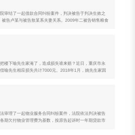
院审结了一起借款合同纠纷案件，判决被告于判决生效之
。被告卢某与被告敖某系夫妻关系。2009年二被告销售粮食
屋出售，因原告承包了某房地产开发有限公司的相关工
告上述事宜。同年，被告与某房地产开发有限公司签订了
..
把楼下喻先生家淹了，造成损失谁来赔？近日，重庆市永
喻先生相应损失共计7000元。2018年1月，姚先生家因
漏，导致楼下喻先生房屋受损。因未能就赔偿问题达成一
物业公司承担赔偿责任。原告喻先生诉称，姚先生及其家人
.
法审理了一起物业服务合同纠纷案件，法院依法判决被告
各期欠付物业管理费为基数，按原告起诉时一年期贷款市
陈述，用多年的积蓄在某小区买了一套商品房，房屋交房
物业，物业回应此是开发商的问题，物业只负责协调。之