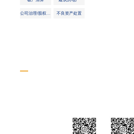
公司治理/股权架构
不良资产处置
立即联系我们，获取法
君澜律师事务所致力于全球法律事务一站式服务模式，在全球
分支机构或合作伙伴，优势互补，资源共享，为委托方提供迅
务。