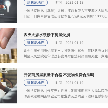
建筑房地产
时间：2021-01-19
中国法院网讯（幸慧）近日，江西省萍乡市安源区人民法
日起十日内向原告偿还借款本金7万余元及利息11900元
到原告公司处时与原告相识，二被告向原告咨询何处有房
程，房地产公司将部分房屋抵债给原告，原告便告知二被
购房合同，以22万元的价格购买了某处房屋一套，但二被.
因灭火渗水致楼下房屋受损
建筑房地产
时间：2021-01-19
姚先生家使用电热毯不当，导致家中起火，消防队灭火时
川区人民法院在审理这起案件后依法判决由姚先生一家赔偿
电热毯折叠使用引发火灾，在灭火过程中产生大量的水渗
致意见，喻先生于今年8月诉至法院，要求姚先生一家与
没有消防意识及消防措施，引发火灾造成其经济损失。小..
开发商房屋质量不合格 不交物业费合法吗
建筑房地产
时间：2021-01-19
中国法院网讯（侯英姿）近日，湖南省衡东县人民法院依
谭某依法缴纳某物业公司物业费及违约金（违约金以实际
场报价利率，自逾期之日起计算至清偿日止）。被告谭某
后不但迟迟没有办理房产证，并且房屋有渗水问题，寻找