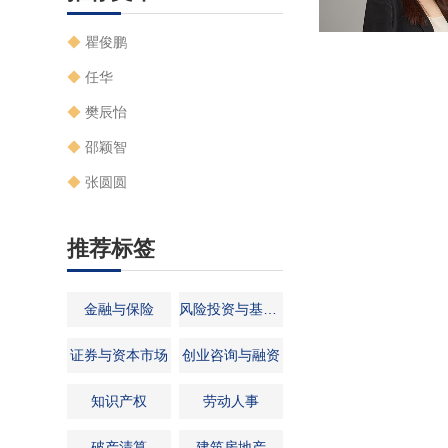
◆
瞿俊鹏
◆
任华
◆
樊辰怡
◆
邵颖智
◆
张圆圆
推荐标签
金融与保险
风险投资与基金管理
证券与资本市场
创业咨询与融资
知识产权
劳动人事
破产清算
建筑房地产