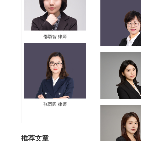
邵颖智 律师
朱逸凡 律师
师
张圆圆 律师
瞿俊鹏 律师
推荐文章