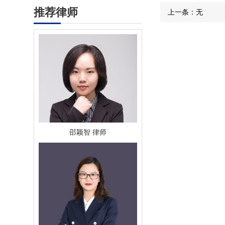
推荐律师
上一条：
无
邵颖智 律师
朱逸凡 律师