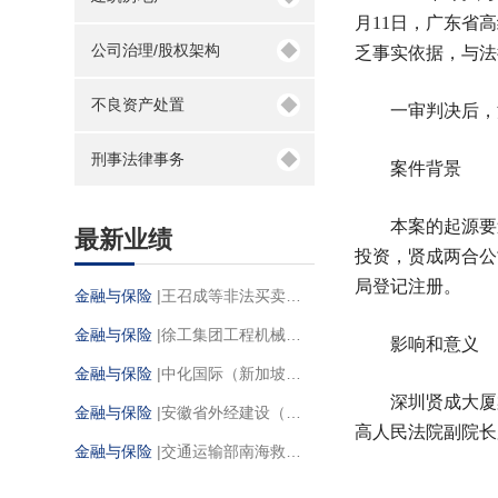
月11日，广东省
◆
公司治理/股权架构
乏事实依据，与法
◆
不良资产处置
一审判决后，深圳
◆
刑事法律事务
案件背景
本案的起源要追溯
最新业绩
投资，贤成两合公
局登记注册。
金融与保险
|王召成等非法买卖、储存危险物质案
金融与保险
|徐工集团工程机械股份有限公司诉成都川交工贸有限责任公司等买卖合同纠纷案
影响和意义
金融与保险
|中化国际（新加坡）有限公司诉蒂森克虏伯冶金产品有限责任公司国际货物买卖合同纠纷案
深圳贤成大厦案
金融与保险
|安徽省外经建设（集团）有限公司诉东方置业房地产有限公司保函欺诈纠纷案
高人民法院副院长
金融与保险
|交通运输部南海救助局诉阿昌格罗斯投资公司、香港安达欧森有限公司上海代表处海难救助合同纠纷案