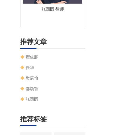
师
张圆圆 律师
钱岚 律师
推荐文章
◆
瞿俊鹏
◆
任华
◆
樊辰怡
◆
邵颖智
◆
张圆圆
推荐标签